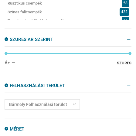
Rusztikus csempék
58
Színes falicsempék
422
Természetes kőhatású csempék
60
Fürdőszobabútorok
159
SZŰRÉS ÁR SZERINT
Kádak
101
Kádparaván
24
Konyhacsempe
67
Ár:
—
SZŰRÉS
Kültéri burkolatok
103
Mosogatótálca
6
FELHASZNÁLÁSI TERÜLET
Mozaik
12
Padlólapok
1488
Szabadonálló Kád
4
Zuhanyajtók
10
MÉRET
Zuhanyfalak
10