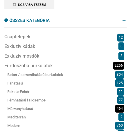
KOSÁRBA TESZEM
ÖSSZES KATEGÓRIA
Csaptelepek
12
Exkluzív kádak
8
Exkluzív mosdók
8
Fürdőszoba burkolatok
2256
Beton-/ cementhatású burkolatok
304
Fahatású
125
Fekete-Fehér
11
Fémhatású falicsempe
77
Márványhatású
464
Mediterrán
2
Modern
760