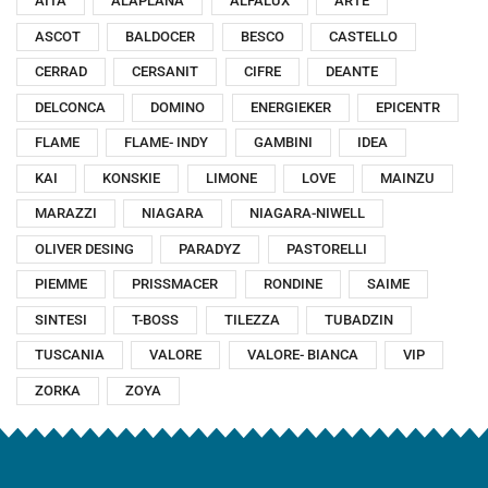
AITA
ALAPLANA
ALFALUX
ARTE
ASCOT
BALDOCER
BESCO
CASTELLO
CERRAD
CERSANIT
CIFRE
DEANTE
DELCONCA
DOMINO
ENERGIEKER
EPICENTR
FLAME
FLAME- INDY
GAMBINI
IDEA
KAI
KONSKIE
LIMONE
LOVE
MAINZU
MARAZZI
NIAGARA
NIAGARA-NIWELL
OLIVER DESING
PARADYZ
PASTORELLI
PIEMME
PRISSMACER
RONDINE
SAIME
SINTESI
T-BOSS
TILEZZA
TUBADZIN
TUSCANIA
VALORE
VALORE- BIANCA
VIP
ZORKA
ZOYA