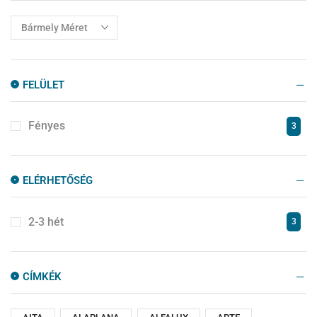
Zuhanykabinok
77
Zuhanytálcák
14
FELÜLET
Fényes
3
ELÉRHETŐSÉG
2-3 hét
3
CÍMKÉK