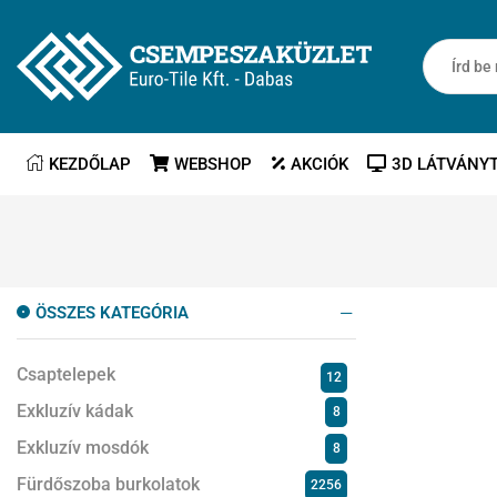
KEZDŐLAP
WEBSHOP
AKCIÓK
3D LÁTVÁNY
ÖSSZES KATEGÓRIA
Csaptelepek
12
Exkluzív kádak
8
Exkluzív mosdók
8
Fürdőszoba burkolatok
2256