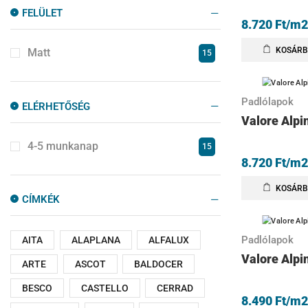
FELÜLET
8.720
Ft
/m2
KOSÁRB
Matt
15
Padlólapok
ELÉRHETŐSÉG
Valore Alpi
4-5 munkanap
15
8.720
Ft
/m2
KOSÁRB
CÍMKÉK
Padlólapok
AITA
ALAPLANA
ALFALUX
Valore Alpi
ARTE
ASCOT
BALDOCER
BESCO
CASTELLO
CERRAD
8.490
Ft
/m2