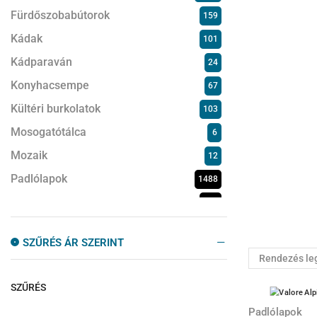
Fürdőszobabútorok
159
Kádak
101
Kádparaván
24
Konyhacsempe
67
Kültéri burkolatok
103
Mosogatótálca
6
Mozaik
12
Padlólapok
1488
Beton-/ kőhatású lapok
639
Fahatású
318
SZŰRÉS ÁR SZERINT
Magasfényű
27
Márványmintás
289
SZŰRÉS
Mediterrán
86
Modern
Padlólapok
129