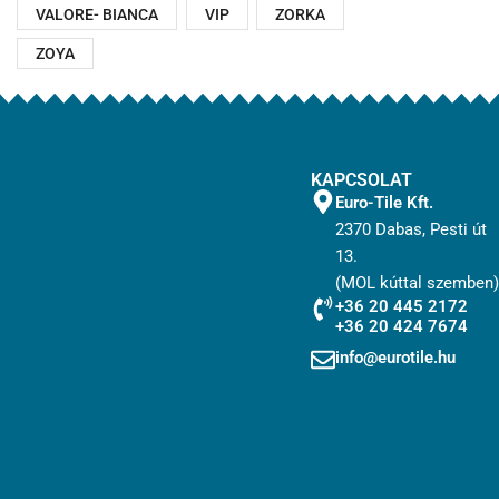
VALORE- BIANCA
VIP
ZORKA
ZOYA
KAPCSOLAT
Euro-Tile Kft.
2370 Dabas, Pesti út
13.
(MOL kúttal szemben)
+36 20 445 2172
+36 20 424 7674
info@eurotile.hu