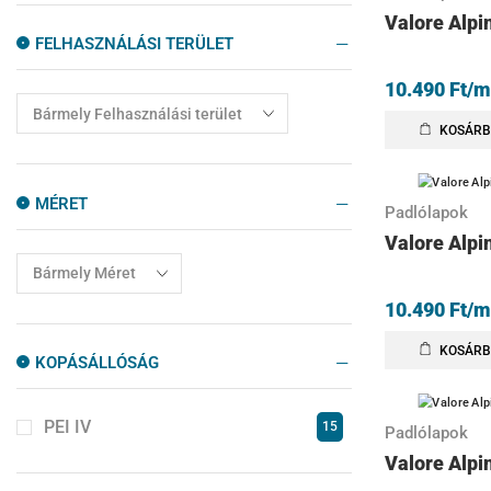
Valore Alpi
Szabadonálló Kád
4
FELHASZNÁLÁSI TERÜLET
Zuhanyajtók
10
10.490
Ft
/m
Zuhanyfalak
10
KOSÁRB
Zuhanykabinok
77
Zuhanytálcák
14
MÉRET
Padlólapok
Valore Alpi
10.490
Ft
/m
KOSÁRB
KOPÁSÁLLÓSÁG
PEI IV
15
Padlólapok
Valore Alpi