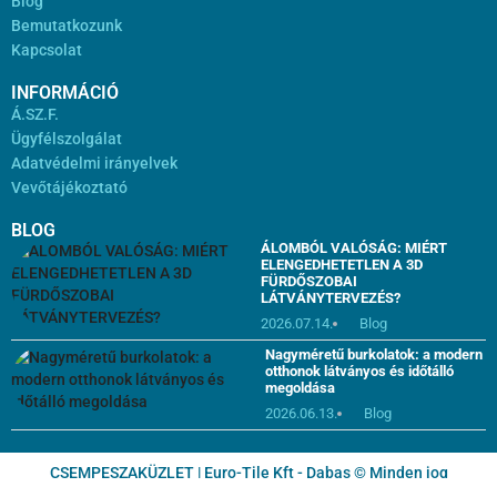
Blog
Bemutatkozunk
Kapcsolat
INFORMÁCIÓ
Á.SZ.F.
Ügyfélszolgálat
Adatvédelmi irányelvek
Vevőtájékoztató
BLOG
ÁLOMBÓL VALÓSÁG: MIÉRT
ELENGEDHETETLEN A 3D
FÜRDŐSZOBAI
LÁTVÁNYTERVEZÉS?
2026.07.14.
Blog
Nagyméretű burkolatok: a modern
otthonok látványos és időtálló
megoldása
2026.06.13.
Blog
CSEMPESZAKÜZLET | Euro-Tile Kft - Dabas © Minden jog
fenntartva!