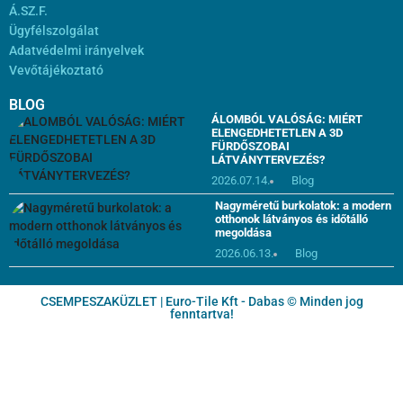
Á.SZ.F.
Ügyfélszolgálat
Adatvédelmi irányelvek
Vevőtájékoztató
BLOG
ÁLOMBÓL VALÓSÁG: MIÉRT
ELENGEDHETETLEN A 3D
FÜRDŐSZOBAI
LÁTVÁNYTERVEZÉS?
2026.07.14.
Blog
Nagyméretű burkolatok: a modern
otthonok látványos és időtálló
megoldása
2026.06.13.
Blog
CSEMPESZAKÜZLET | Euro-Tile Kft - Dabas © Minden jog
fenntartva!