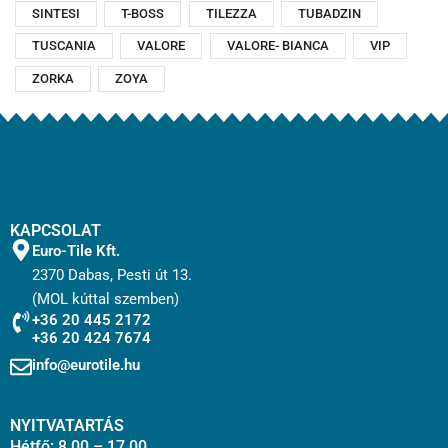
SINTESI
T-BOSS
TILEZZA
TUBADZIN
TUSCANIA
VALORE
VALORE- BIANCA
VIP
ZORKA
ZOYA
KAPCSOLAT
Euro-Tile Kft.
2370 Dabas, Pesti út 13.
(MOL kúttal szemben)
+36 20 445 2172
+36 20 424 7674
info@eurotile.hu
NYITVATARTÁS
Hétfő: 8.00 – 17.00