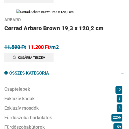
AKCIÓ
3%
ARBARO
Cerrad Arbaro Brown 19,3 x 120,2 cm
11.590
Ft
11.200
Ft
/m2
KOSÁRBA TESZEM
ÖSSZES KATEGÓRIA
Csaptelepek
12
Exkluzív kádak
8
Exkluzív mosdók
8
Fürdőszoba burkolatok
2256
Fürdőszobabútorok
159