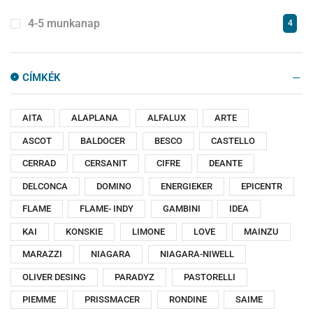
4-5 munkanap
4
CÍMKÉK
AITA
ALAPLANA
ALFALUX
ARTE
ASCOT
BALDOCER
BESCO
CASTELLO
CERRAD
CERSANIT
CIFRE
DEANTE
DELCONCA
DOMINO
ENERGIEKER
EPICENTR
FLAME
FLAME- INDY
GAMBINI
IDEA
KAI
KONSKIE
LIMONE
LOVE
MAINZU
MARAZZI
NIAGARA
NIAGARA-NIWELL
OLIVER DESING
PARADYZ
PASTORELLI
PIEMME
PRISSMACER
RONDINE
SAIME