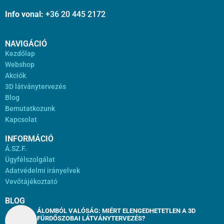
Info vonal:
+36 20 445 2172
NAVIGÁCIÓ
Kezdőlap
Webshop
Akciók
3D látványtervezés
Blog
Bemutatkozunk
Kapcsolat
INFORMÁCIÓ
Á.SZ.F.
Ügyfélszolgálat
Adatvédelmi irányelvek
Vevőtájékoztató
BLOG
ÁLOMBÓL VALÓSÁG: MIÉRT ELENGEDHETETLEN A 3D
FÜRDŐSZOBAI LÁTVÁNYTERVEZÉS?