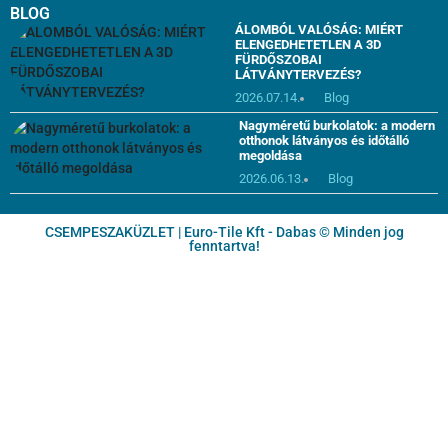
BLOG
ÁLOMBÓL VALÓSÁG: MIÉRT
ELENGEDHETETLEN A 3D
FÜRDŐSZOBAI
LÁTVÁNYTERVEZÉS?
2026.07.14.
Blog
Nagyméretű burkolatok: a modern
otthonok látványos és időtálló
megoldása
2026.06.13.
Blog
CSEMPESZAKÜZLET | Euro-Tile Kft - Dabas © Minden jog
fenntartva!