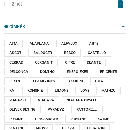
MIRROR BOX OMEGA
3
2 hét
3
MIRROR BOX RECTA
5
MIRROR BOX SENNA
5
CÍMKÉK
MIRROR BOX TRESSA
3
MIRROR BOX VESNA
5
AITA
ALAPLANA
ALFALUX
ARTE
NOLA
8
ASCOT
BALDOCER
BESCO
CASTELLO
NOTO
4
OHANA
6
CERRAD
CERSANIT
CIFRE
DEANTE
PENNY
1
DELCONCA
DOMINO
ENERGIEKER
EPICENTR
QUARTO
9
FLAME
FLAME- INDY
GAMBINI
IDEA
RAJA
1
KAI
KONSKIE
LIMONE
LOVE
MAINZU
SLIM
1
MARAZZI
NIAGARA
NIAGARA-NIWELL
SONJA
4
OLIVER DESING
PARADYZ
PASTORELLI
TREND
3
PIEMME
PRISSMACER
RONDINE
SAIME
TRENTO
3
SINTESI
T-BOSS
TILEZZA
TUBADZIN
ZENNA
4