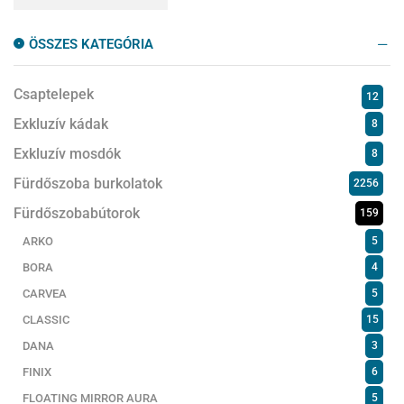
ÖSSZES KATEGÓRIA
Csaptelepek
12
Exkluzív kádak
8
Exkluzív mosdók
8
Fürdőszoba burkolatok
2256
Fürdőszobabútorok
159
ARKO
5
BORA
4
CARVEA
5
CLASSIC
15
DANA
3
FINIX
6
FLOATING MIRROR AURA
5