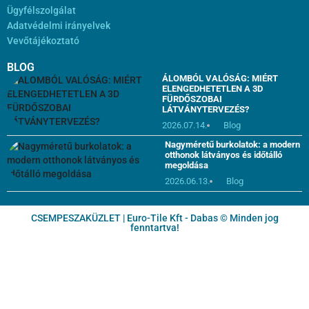
Ügyfélszolgálat
Adatvédelmi irányelvek
Vevőtájékoztató
BLOG
ÁLOMBÓL VALÓSÁG: MIÉRT
ELENGEDHETETLEN A 3D
FÜRDŐSZOBAI
LÁTVÁNYTERVEZÉS?
2026.07.14.
Blog
Nagyméretű burkolatok: a modern
otthonok látványos és időtálló
megoldása
2026.06.13.
Blog
CSEMPESZAKÜZLET | Euro-Tile Kft - Dabas © Minden jog
fenntartva!