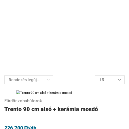
Fürdőszobabútorok
Trento 90 cm alsó + kerámia mosdó
226.700
Ft
/db