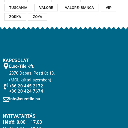
ZOLA
2
TUSCANIA
VALORE
VALORE- BIANCA
VIP
Kádak
101
ZORKA
ZOYA
Kádparaván
24
Konyhacsempe
67
Kültéri burkolatok
103
Mosogatótálca
6
KAPCSOLAT
Mozaik
12
Euro-Tile Kft.
Padlólapok
2370 Dabas, Pesti út 13.
1488
(MOL kúttal szemben)
Szabadonálló Kád
4
+36 20 445 2172
+36 20 424 7674
Zuhanyajtók
10
info@eurotile.hu
Zuhanyfalak
10
Zuhanykabinok
77
NYITVATARTÁS
Zuhanytálcák
14
Hétfő: 8.00 – 17.00