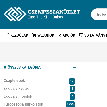
KEZDŐLAP
WEBSHOP
AKCIÓK
3D LÁTVÁNY
ÖSSZES KATEGÓRIA
Csaptelepek
12
Exkluzív kádak
8
Exkluzív mosdók
8
Fürdőszoba burkolatok
2256