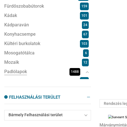
Fürdőszobabútorok
159
Kádak
101
Kádparaván
24
Konyhacsempe
67
Kültéri burkolatok
103
Mosogatótálca
6
Mozaik
12
Padlólapok
1488
Beton-/ kőhatású lapok
639
Fahatású
318
FELHASZNÁLÁSI TERÜLET
Magasfényű
27
Márványmintás
289
Bármely Felhasználási terület
Mediterrán
86
Modern
Márványmintá
129