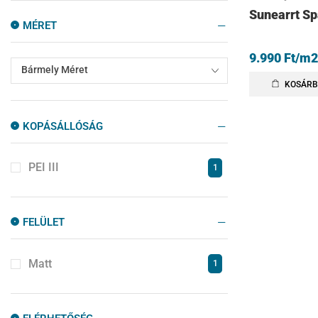
Sunearrt Sp
Szabadonálló Kád
4
MÉRET
Zuhanyajtók
10
9.990
Ft
/m2
Zuhanyfalak
10
Bármely Méret
KOSÁRB
Zuhanykabinok
77
Zuhanytálcák
14
KOPÁSÁLLÓSÁG
PEI III
1
FELÜLET
Matt
1