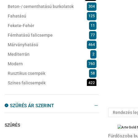
Beton-/ cementhatású burkolatok
304
Fahatású
125
Fekete-Fehér
11
Fémhatású falicsempe
77
Márványhatású
464
Mediterrán
2
Modern
760
Rusztikus csempék
58
Színes falicsempék
422
Természetes kőhatású csempék
60
Fürdőszobabútorok
159
SZŰRÉS ÁR SZERINT
Kádak
101
Kádparaván
24
SZŰRÉS
Konyhacsempe
67
Fürdőszoba bu