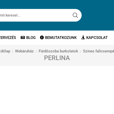
TERVEZÉS
BLOG
BEMUTATKOZUNK
KAPCSOLAT
zdőlap
Webáruház
Fürdőszoba burkolatok
Színes falicsemp
PERLINA