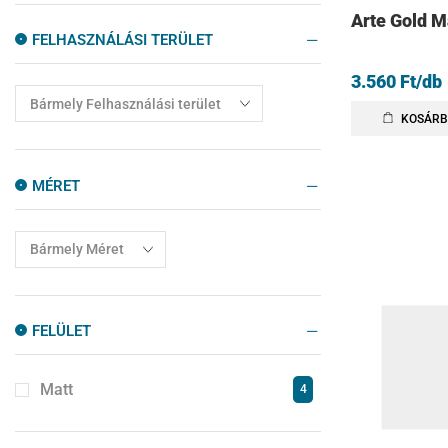
Kültéri burkolatok
103
Arte Gold Ma
FELHASZNÁLÁSI TERÜLET
Mosogatótálca
6
3.560
Ft
/db
Mozaik
12
Padlólapok
1489
KOSÁRB
Szabadonálló Kád
4
Zuhanyajtók
10
MÉRET
Zuhanyfalak
10
Zuhanykabinok
77
Zuhanytálcák
14
FELÜLET
Matt
4