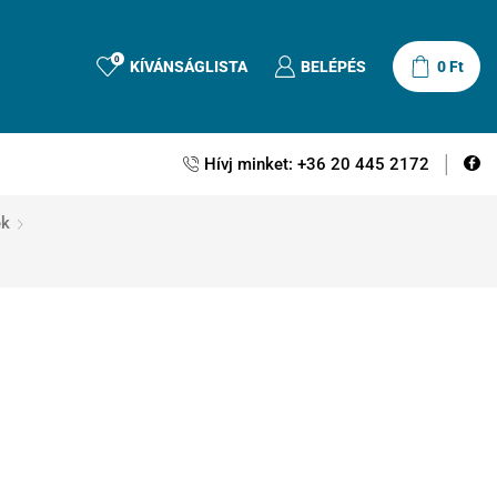
0
KÍVÁNSÁGLISTA
BELÉPÉS
0
Ft
Hívj minket: +36 20 445 2172
ék