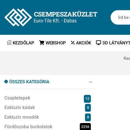
KEZDŐLAP
WEBSHOP
AKCIÓK
3D LÁTVÁNY
Ke
ÖSSZES KATEGÓRIA
Csaptelepek
12
Exkluzív kádak
8
Exkluzív mosdók
8
Fürdőszoba burkolatok
2256