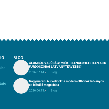
IÓ
BLOG
ÁLOMBÓL VALÓSÁG: MIÉRT ELENGEDHETETLEN A 3D
FÜRDŐSZOBAI LÁTVÁNYTERVEZÉS?
álat
2026.07.14.
Blog
i
Nagyméretű burkolatok: a modern otthonok látványos
tató
és időtálló megoldása
2026.06.13.
Blog