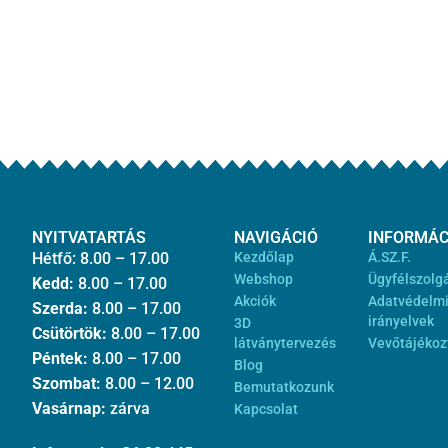
NYITVATARTÁS
NAVIGÁCIÓ
INFORMÁC
Hétfő: 8.00 – 17.00
Kezdőlap
Á.SZ.F.
Webshop
Ügyfélszolg
Kedd:
8.00 – 17.00
Akciók
Adatvédelm
Szerda:
8.00 – 17.00
irányelvek
3D
Csütörtök:
8.00 – 17.00
látványtervezés
Vevőtájékoz
Péntek:
8.00 – 17.00
Blog
Szombat:
8.00 – 12.00
Bemutatkozunk
Vasárnap:
zárva
Kapcsolat