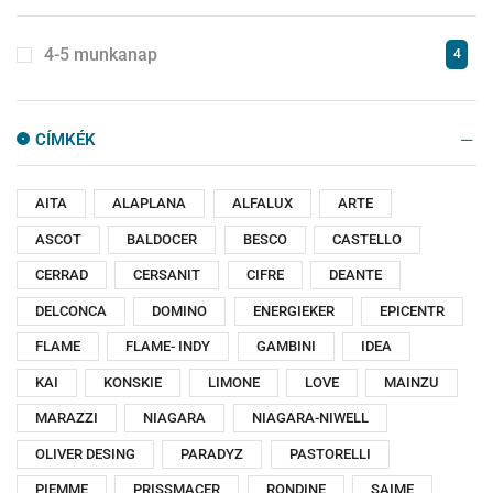
4-5 munkanap
4
CÍMKÉK
AITA
ALAPLANA
ALFALUX
ARTE
ASCOT
BALDOCER
BESCO
CASTELLO
CERRAD
CERSANIT
CIFRE
DEANTE
DELCONCA
DOMINO
ENERGIEKER
EPICENTR
FLAME
FLAME- INDY
GAMBINI
IDEA
KAI
KONSKIE
LIMONE
LOVE
MAINZU
MARAZZI
NIAGARA
NIAGARA-NIWELL
OLIVER DESING
PARADYZ
PASTORELLI
PIEMME
PRISSMACER
RONDINE
SAIME