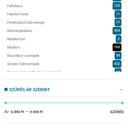
Fahatású
125
Fekete-Fehér
11
Fémhatású falicsempe
77
Márványhatású
464
Mediterrán
2
Modern
760
Rusztikus csempék
58
Színes falicsempék
422
Természetes kőhatású csempék
60
Fürdőszobabútorok
159
SZŰRÉS ÁR SZERINT
Kádak
101
Kádparaván
24
Konyhacsempe
67
Ár:
—
6.890 Ft
9.690 Ft
SZŰRÉS
Kültéri burkolatok
103