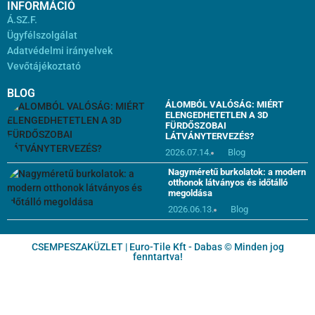
INFORMÁCIÓ
Á.SZ.F.
Ügyfélszolgálat
Adatvédelmi irányelvek
Vevőtájékoztató
BLOG
ÁLOMBÓL VALÓSÁG: MIÉRT
ELENGEDHETETLEN A 3D
FÜRDŐSZOBAI
LÁTVÁNYTERVEZÉS?
2026.07.14.
Blog
Nagyméretű burkolatok: a modern
otthonok látványos és időtálló
megoldása
2026.06.13.
Blog
CSEMPESZAKÜZLET | Euro-Tile Kft - Dabas © Minden jog
fenntartva!