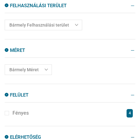
Mosogatótálca
6
FELHASZNÁLÁSI TERÜLET
Mozaik
12
Padlólapok
1488
Szabadonálló Kád
4
Zuhanyajtók
10
MÉRET
Zuhanyfalak
10
Zuhanykabinok
77
Zuhanytálcák
14
FELÜLET
Fényes
4
ELÉRHETŐSÉG