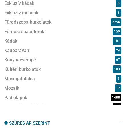
Exkluzív kádak
8
Exkluzív mosdók
8
Fürdőszoba burkolatok
2256
Fürdőszobabútorok
159
Kádak
101
Kádparaván
24
Konyhacsempe
67
Kültéri burkolatok
103
Mosogatótálca
6
Mozaik
12
Padlólapok
1488
Beton-/ kőhatású lapok
639
Fahatású
318
SZŰRÉS ÁR SZERINT
Magasfényű
27