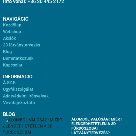
Info vonal:
+36 20 445 2172
NAVIGÁCIÓ
Kezdőlap
Webshop
Akciók
3D látványtervezés
Blog
Bemutatkozunk
Kapcsolat
INFORMÁCIÓ
Á.SZ.F.
Ügyfélszolgálat
Adatvédelmi irányelvek
Vevőtájékoztató
BLOG
ÁLOMBÓL VALÓSÁG: MIÉRT
ELENGEDHETETLEN A 3D
FÜRDŐSZOBAI
LÁTVÁNYTERVEZÉS?