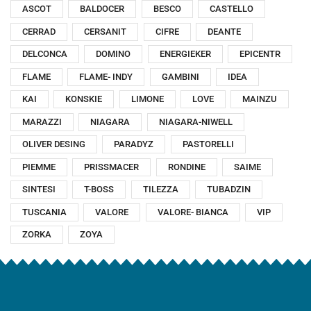
ASCOT
BALDOCER
BESCO
CASTELLO
CERRAD
CERSANIT
CIFRE
DEANTE
DELCONCA
DOMINO
ENERGIEKER
EPICENTR
FLAME
FLAME- INDY
GAMBINI
IDEA
KAI
KONSKIE
LIMONE
LOVE
MAINZU
MARAZZI
NIAGARA
NIAGARA-NIWELL
OLIVER DESING
PARADYZ
PASTORELLI
PIEMME
PRISSMACER
RONDINE
SAIME
SINTESI
T-BOSS
TILEZZA
TUBADZIN
TUSCANIA
VALORE
VALORE- BIANCA
VIP
ZORKA
ZOYA