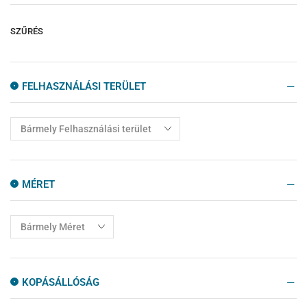
Márványmintás
289
Mediterrán
86
SZŰRÉS
Modern
129
Szabadonálló Kád
4
FELHASZNÁLÁSI TERÜLET
Zuhanyajtók
10
Zuhanyfalak
10
Zuhanykabinok
77
Zuhanytálcák
14
MÉRET
KOPÁSÁLLÓSÁG