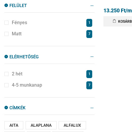
FELÜLET
13.250
Ft
/m
KOSÁRB
Fényes
1
Matt
7
ELÉRHETŐSÉG
2 hét
1
4-5 munkanap
7
CÍMKÉK
AITA
ALAPLANA
ALFALUX