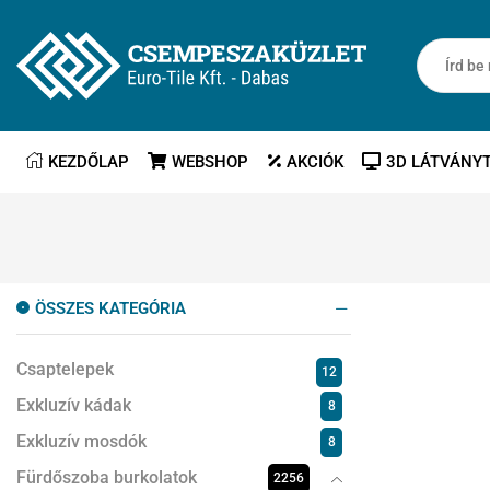
KEZDŐLAP
WEBSHOP
AKCIÓK
3D LÁTVÁNY
ÖSSZES KATEGÓRIA
Csaptelepek
12
Exkluzív kádak
8
Exkluzív mosdók
8
Fürdőszoba burkolatok
2256