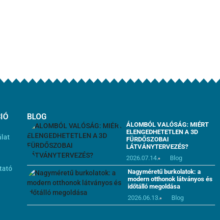
IÓ
BLOG
ÁLOMBÓL VALÓSÁG: MIÉRT
ELENGEDHETETLEN A 3D
álat
FÜRDŐSZOBAI
LÁTVÁNYTERVEZÉS?
i
2026.07.14.
Blog
tató
Nagyméretű burkolatok: a
modern otthonok látványos és
időtálló megoldása
2026.06.13.
Blog