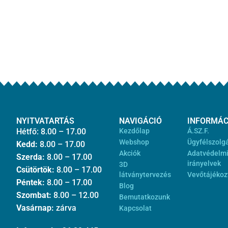
NYITVATARTÁS
NAVIGÁCIÓ
INFORMÁC
Hétfő: 8.00 – 17.00
Kezdőlap
Á.SZ.F.
Webshop
Ügyfélszolg
Kedd:
8.00 – 17.00
Akciók
Adatvédelm
Szerda:
8.00 – 17.00
irányelvek
3D
Csütörtök:
8.00 – 17.00
látványtervezés
Vevőtájékoz
Péntek:
8.00 – 17.00
Blog
Szombat:
8.00 – 12.00
Bemutatkozunk
Vasárnap:
zárva
Kapcsolat