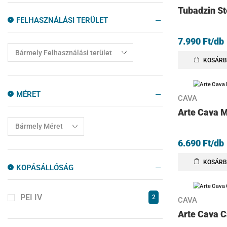
Kültéri burkolatok
103
Tubadzin St
FELHASZNÁLÁSI TERÜLET
Mosogatótálca
6
7.990
Ft
/db
Mozaik
12
Padlólapok
1488
KOSÁRB
Szabadonálló Kád
4
Zuhanyajtók
10
MÉRET
CAVA
Zuhanyfalak
10
Arte Cava M
Zuhanykabinok
77
Zuhanytálcák
6.690
Ft
/db
14
KOSÁRB
KOPÁSÁLLÓSÁG
PEI IV
2
CAVA
Arte Cava C