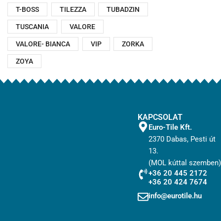
T-BOSS
TILEZZA
TUBADZIN
TUSCANIA
VALORE
VALORE- BIANCA
VIP
ZORKA
ZOYA
KAPCSOLAT
Euro-Tile Kft.
2370 Dabas, Pesti út
13.
(MOL kúttal szemben)
+36 20 445 2172
+36 20 424 7674
info@eurotile.hu