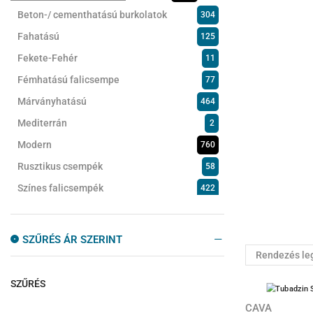
Beton-/ cementhatású burkolatok
304
Fahatású
125
Fekete-Fehér
11
Fémhatású falicsempe
77
Márványhatású
464
Mediterrán
2
Modern
760
Rusztikus csempék
58
Színes falicsempék
422
Természetes kőhatású csempék
60
Fürdőszobabútorok
159
SZŰRÉS ÁR SZERINT
Kádak
101
Kádparaván
24
SZŰRÉS
Konyhacsempe
67
CAVA