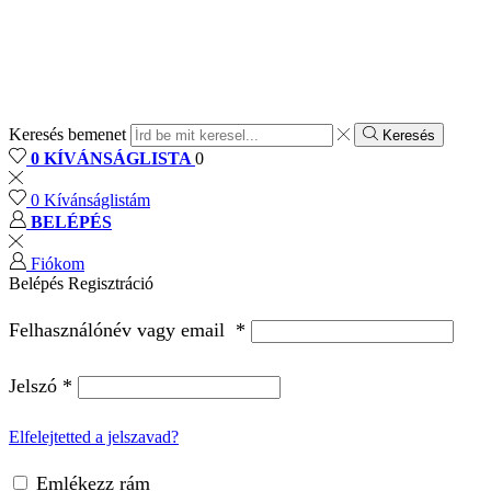
Keresés bemenet
Keresés
0
KÍVÁNSÁGLISTA
0
0
Kívánságlistám
BELÉPÉS
Fiókom
Belépés
Regisztráció
Felhasználónév vagy email
*
Jelszó
*
Elfelejtetted a jelszavad?
Emlékezz rám