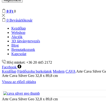
Regisztráció
0
Ft
0
0
Bevásárlókosár
Kezdőlap
Webshop
Akciók
3D látványtervezés
Blog
Bemutatkozunk
Kapcsolat
Hívj minket: +36 20 445 2172
Facebook
Kezdőlap
Fürdőszoba burkolatok
Modern
CAVA
Arte Cava Silver G
Arte Cava Silver Geo 32,8 x 89,8 cm
Vissza az előző oldalra
Arte Cava Silver Geo 32,8 x 89,8 cm