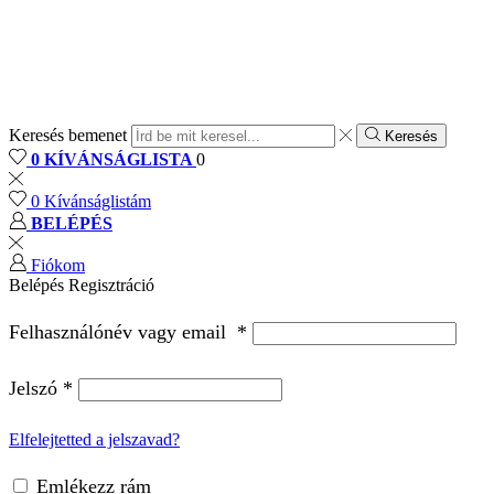
Keresés bemenet
Keresés
0
KÍVÁNSÁGLISTA
0
0
Kívánságlistám
BELÉPÉS
Fiókom
Belépés
Regisztráció
Felhasználónév vagy email
*
Jelszó
*
Elfelejtetted a jelszavad?
Emlékezz rám