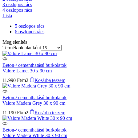
3 oszlopos rács
4 oszlopos rács
Lista
5 oszlopos rács
6 oszlopos rács
Megjelenítés
Termék oldalanként
Beton-/ cementhatású burkolatok
Valore Lamel 30 x 90 cm
11.990
Ft
/m2
Kosárba teszem
Beton-/ cementhatású burkolatok
Valore Madera Grey 30 x 90 cm
11.190
Ft
/m2
Kosárba teszem
Beton-/ cementhatású burkolatok
Valore Madera White 30 x 90 cm