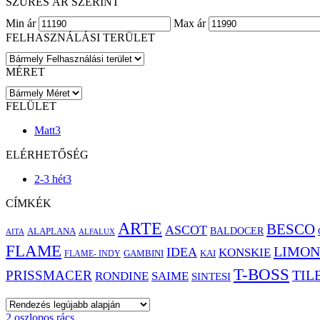
SZŰRÉS ÁR SZERINT
Min ár
Max ár
FELHASZNÁLÁSI TERÜLET
MÉRET
FELÜLET
Matt
3
ELÉRHETŐSÉG
2-3 hét
3
CÍMKÉK
ARTE
BESCO
ASCOT
BALDOCER
ALAPLANA
AITA
ALFALUX
FLAME
LIMON
IDEA
KONSKIE
GAMBINI
KAI
FLAME- INDY
T-BOSS
PRISSMACER
TIL
RONDINE
SAIME
SINTESI
2 oszlopos rács