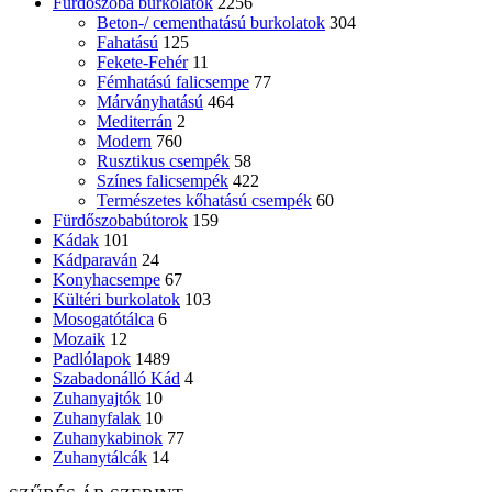
Fürdőszoba burkolatok
2256
Beton-/ cementhatású burkolatok
304
Fahatású
125
Fekete-Fehér
11
Fémhatású falicsempe
77
Márványhatású
464
Mediterrán
2
Modern
760
Rusztikus csempék
58
Színes falicsempék
422
Természetes kőhatású csempék
60
Fürdőszobabútorok
159
Kádak
101
Kádparaván
24
Konyhacsempe
67
Kültéri burkolatok
103
Mosogatótálca
6
Mozaik
12
Padlólapok
1489
Szabadonálló Kád
4
Zuhanyajtók
10
Zuhanyfalak
10
Zuhanykabinok
77
Zuhanytálcák
14