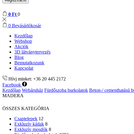
Regisztráció
0
Ft
0
0
Bevásárlókosár
Kezdőlap
Webshop
Akciók
3D látványtervezés
Blog
Bemutatkozunk
Kapcsolat
Hívj minket: +36 20 445 2172
Facebook
Kezdőlap
Webáruház
Fürdőszoba burkolatok
Beton-/ cementhatású b
MADERA
ÖSSZES KATEGÓRIA
Csaptelepek
12
Exkluzív kádak
8
Exkluzív mosdók
8