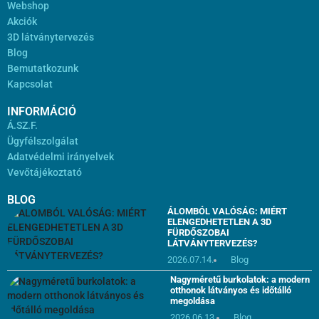
Webshop
Akciók
3D látványtervezés
Blog
Bemutatkozunk
Kapcsolat
INFORMÁCIÓ
Á.SZ.F.
Ügyfélszolgálat
Adatvédelmi irányelvek
Vevőtájékoztató
BLOG
ÁLOMBÓL VALÓSÁG: MIÉRT
ELENGEDHETETLEN A 3D
FÜRDŐSZOBAI
LÁTVÁNYTERVEZÉS?
2026.07.14.
Blog
Nagyméretű burkolatok: a modern
otthonok látványos és időtálló
megoldása
2026.06.13.
Blog