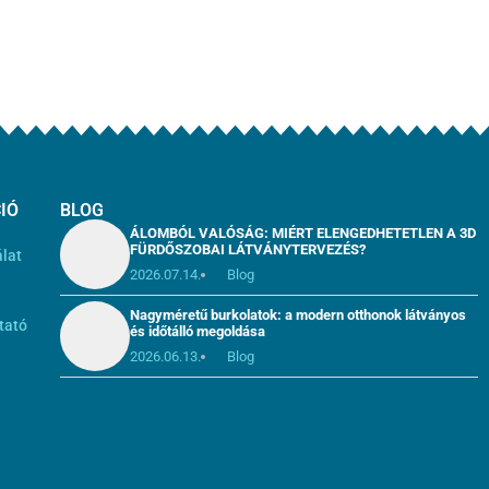
IÓ
BLOG
ÁLOMBÓL VALÓSÁG: MIÉRT ELENGEDHETETLEN A 3D
FÜRDŐSZOBAI LÁTVÁNYTERVEZÉS?
álat
2026.07.14.
Blog
i
Nagyméretű burkolatok: a modern otthonok látványos
tató
és időtálló megoldása
2026.06.13.
Blog