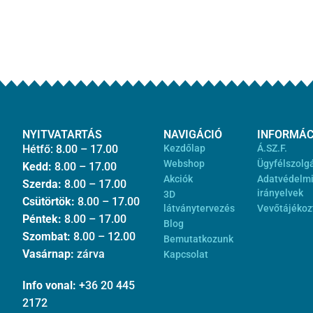
NYITVATARTÁS
NAVIGÁCIÓ
INFORMÁC
Hétfő: 8.00 – 17.00
Kezdőlap
Á.SZ.F.
Webshop
Ügyfélszolg
Kedd:
8.00 – 17.00
Akciók
Adatvédelm
Szerda:
8.00 – 17.00
irányelvek
3D
Csütörtök:
8.00 – 17.00
látványtervezés
Vevőtájékoz
Péntek:
8.00 – 17.00
Blog
Szombat:
8.00 – 12.00
Bemutatkozunk
Vasárnap:
zárva
Kapcsolat
Info vonal:
+36 20 445
2172