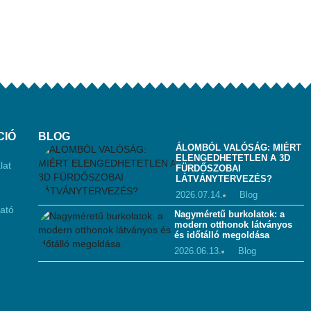
CIÓ
BLOG
ÁLOMBÓL VALÓSÁG: MIÉRT
ELENGEDHETETLEN A 3D
lat
FÜRDŐSZOBAI
LÁTVÁNYTERVEZÉS?
2026.07.14.
Blog
tató
Nagyméretű burkolatok: a
modern otthonok látványos
és időtálló megoldása
2026.06.13.
Blog