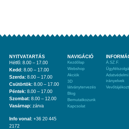
NYITVATARTÁS
NAVIGÁCIÓ
INFORMÁ
Kezdőlap
Á.SZ.F.
Hétfő: 8.00 – 17.00
Webshop
Ügyfélszolgá
Kedd:
8.00 – 17.00
Akciók
Adatvédelmi
Szerda:
8.00 – 17.00
irányelvek
3D
Csütörtök:
8.00 – 17.00
látványtervezés
Vevőtájékoz
Péntek:
8.00 – 17.00
Blog
Szombat:
8.00 – 12.00
Bemutatkozunk
Vasárnap:
zárva
Kapcsolat
Info vonal:
+36 20 445
2172