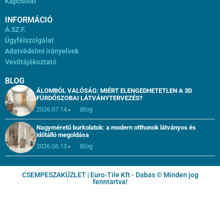
Kapcsolat
INFORMÁCIÓ
Á.SZ.F.
Ügyfélszolgálat
Adatvédelmi irányelvek
Vevőtájékoztató
BLOG
ÁLOMBÓL VALÓSÁG: MIÉRT ELENGEDHETETLEN A 3D
FÜRDŐSZOBAI LÁTVÁNYTERVEZÉS?
2026.07.14.
Blog
Nagyméretű burkolatok: a modern otthonok látványos és
időtálló megoldása
2026.06.13.
Blog
CSEMPESZAKÜZLET | Euro-Tile Kft - Dabas © Minden jog
fenntartva!