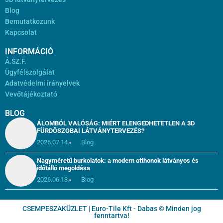
Blog
Bemutatkozunk
Kapcsolat
INFORMÁCIÓ
Á.SZ.F.
Ügyfélszolgálat
Adatvédelmi irányelvek
Vevőtájékoztató
BLOG
ÁLOMBÓL VALÓSÁG: MIÉRT ELENGEDHETETLEN A 3D
FÜRDŐSZOBAI LÁTVÁNYTERVEZÉS?
2026.07.14.
Blog
Nagyméretű burkolatok: a modern otthonok látványos és
időtálló megoldása
2026.06.13.
Blog
CSEMPESZAKÜZLET | Euro-Tile Kft - Dabas © Minden jog
fenntartva!