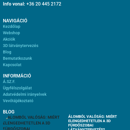
Info vonal:
+36 20 445 2172
NAVIGÁCIÓ
Kezdőlap
Webshop
Akciók
3D látványtervezés
Blog
Bemutatkozunk
Kapcsolat
INFORMÁCIÓ
Á.SZ.F.
Ügyfélszolgálat
Adatvédelmi irányelvek
Vevőtájékoztató
BLOG
ÁLOMBÓL VALÓSÁG: MIÉRT
ELENGEDHETETLEN A 3D
FÜRDŐSZOBAI
LÁTVÁNYTERVEZÉS?