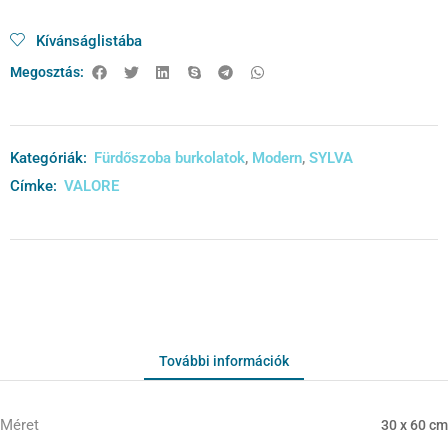
Kívánságlistába
Megosztás:
Kategóriák:
Fürdőszoba burkolatok
,
Modern
,
SYLVA
Címke:
VALORE
További információk
Méret
30 x 60 cm