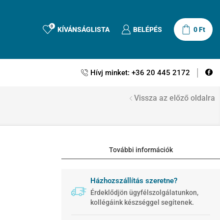
0
KÍVÁNSÁGLISTA
BELÉPÉS
0
Ft
Hívj minket: +36 20 445 2172
Vissza az előző oldalra
További információk
Házhozszállítás szeretne?
Érdeklődjön ügyfélszolgálatunkon,
kollégáink készséggel segítenek.