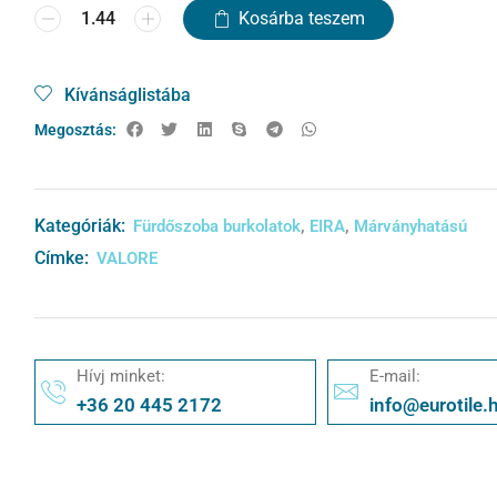
Kosárba teszem
Kívánságlistába
Megosztás:
Kategóriák:
,
,
Fürdőszoba burkolatok
EIRA
Márványhatású
Címke:
VALORE
Hívj minket:
E-mail:
+36 20 445 2172
info@eurotile.