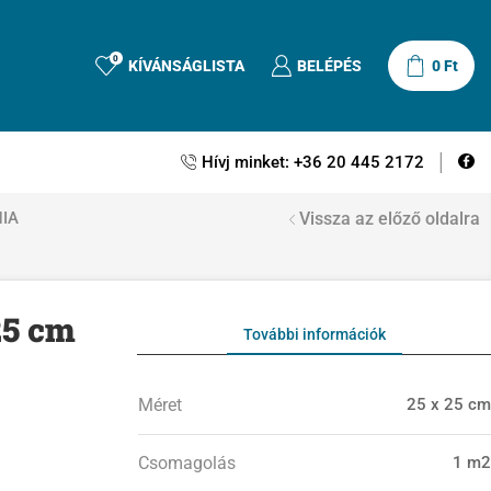
0
KÍVÁNSÁGLISTA
BELÉPÉS
0
Ft
Hívj minket: +36 20 445 2172
IA
Vissza az előző oldalra
25 cm
További információk
Méret
25 x 25 cm
Csomagolás
1 m2