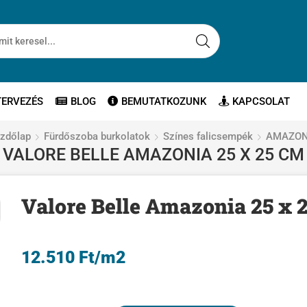
TERVEZÉS
BLOG
BEMUTATKOZUNK
KAPCSOLAT
zdőlap
Fürdőszoba burkolatok
Színes falicsempék
AMAZON
VALORE BELLE AMAZONIA 25 X 25 CM
Valore Belle Amazonia 25 x 
12.510
Ft
/m2