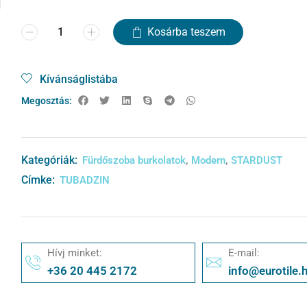
Kosárba teszem
Kívánságlistába
Megosztás:
Kategóriák:
,
,
Fürdőszoba burkolatok
Modern
STARDUST
Címke:
TUBADZIN
Hívj minket:
E-mail:
+36 20 445 2172
info@eurotile.