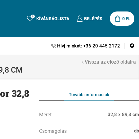
0
KÍVÁNSÁGLISTA
BELÉPÉS
0
Ft
Hívj minket: +36 20 445 2172
Vissza az előző oldalra
9,8 CM
or 32,8
További információk
Méret
32,8 x 89,8 cm
Csomagolás
db