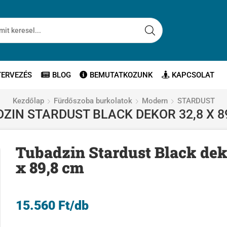
TERVEZÉS
BLOG
BEMUTATKOZUNK
KAPCSOLAT
Kezdőlap
Fürdőszoba burkolatok
Modern
STARDUST
ZIN STARDUST BLACK DEKOR 32,8 X 8
Tubadzin Stardust Black dek
x 89,8 cm
15.560
Ft
/db