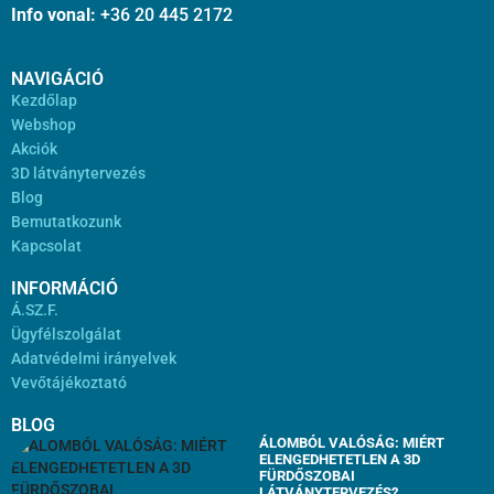
Info vonal:
+36 20 445 2172
NAVIGÁCIÓ
Kezdőlap
Webshop
Akciók
3D látványtervezés
Blog
Bemutatkozunk
Kapcsolat
INFORMÁCIÓ
Á.SZ.F.
Ügyfélszolgálat
Adatvédelmi irányelvek
Vevőtájékoztató
BLOG
ÁLOMBÓL VALÓSÁG: MIÉRT
ELENGEDHETETLEN A 3D
FÜRDŐSZOBAI
LÁTVÁNYTERVEZÉS?