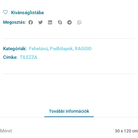
Kívánságlistába
Megosztás:
Kategóriák:
Fahatású
,
Padlólapok
,
RAGGIO
Címke:
TILEZZA
További információk
Méret
30 x 120 cm