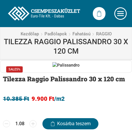
Kezdőlap
Padlólapok
Fahatású
RAGGIO
TILEZZA RAGGIO PALISSANDRO 30 X
120 CM
SALE
5%
Tilezza Raggio Palissandro 30 x 120 cm
10.385
Ft
9.900
Ft
/m2
Kosárba teszem