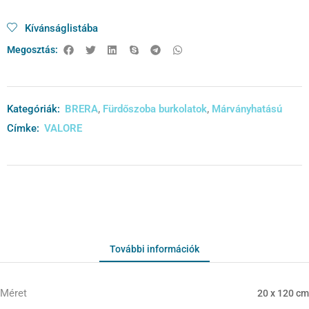
Kívánságlistába
Megosztás:
Kategóriák:
BRERA
,
Fürdőszoba burkolatok
,
Márványhatású
Címke:
VALORE
További információk
Méret
20 x 120 cm