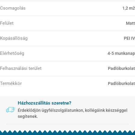
Csomagolás
1,2 m2
Felület
Matt
Kopásállóság
PEI IV
Elérhetőség
4-5 munkanap
Felhasználási terület
Padlóburkolat
Termékkör
Padlóburkolat
Házhozszállítás szeretne?
Érdeklődjön ügyfélszolgálatunkon, kollégáink készséggel
segítenek.