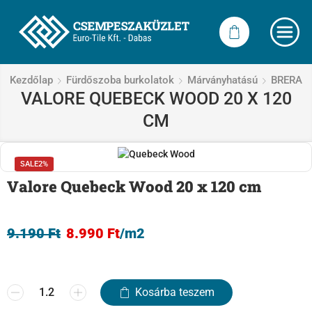
Kezdőlap
Fürdőszoba burkolatok
Márványhatású
BRERA
VALORE QUEBECK WOOD 20 X 120
CM
SALE
2%
Valore Quebeck Wood 20 x 120 cm
9.190
Ft
8.990
Ft
/m2
Kosárba teszem