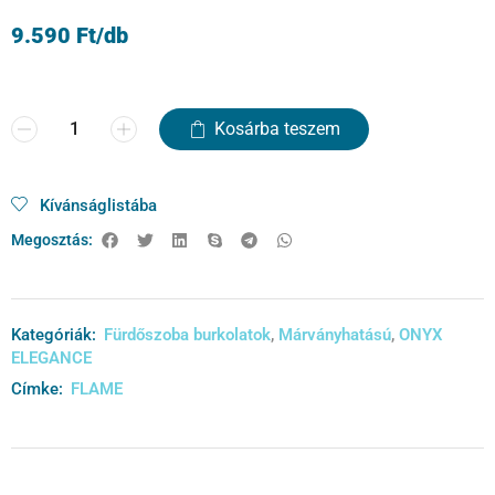
9.590
Ft
/db
Kosárba teszem
Kívánságlistába
Megosztás:
Kategóriák:
Fürdőszoba burkolatok
,
Márványhatású
,
ONYX
ELEGANCE
Címke:
FLAME