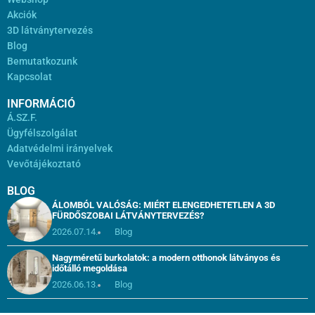
Akciók
3D látványtervezés
Blog
Bemutatkozunk
Kapcsolat
INFORMÁCIÓ
Á.SZ.F.
Ügyfélszolgálat
Adatvédelmi irányelvek
Vevőtájékoztató
BLOG
ÁLOMBÓL VALÓSÁG: MIÉRT ELENGEDHETETLEN A 3D
FÜRDŐSZOBAI LÁTVÁNYTERVEZÉS?
2026.07.14.
Blog
Nagyméretű burkolatok: a modern otthonok látványos és
időtálló megoldása
2026.06.13.
Blog