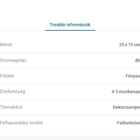
További információk
Méret
25 x 75 cm
Csomagolás
db
Felület
Fényes
Elérhetőség
4-5 munkanap
Termékkör
Dekorcsempe
Felhasználási terület
Falburkolat