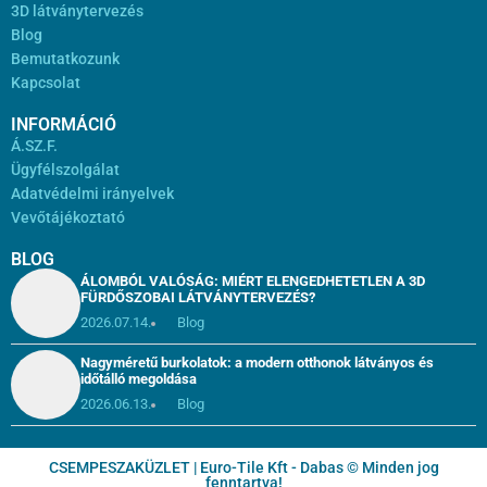
3D látványtervezés
Blog
Bemutatkozunk
Kapcsolat
INFORMÁCIÓ
Á.SZ.F.
Ügyfélszolgálat
Adatvédelmi irányelvek
Vevőtájékoztató
BLOG
ÁLOMBÓL VALÓSÁG: MIÉRT ELENGEDHETETLEN A 3D
FÜRDŐSZOBAI LÁTVÁNYTERVEZÉS?
2026.07.14.
Blog
Nagyméretű burkolatok: a modern otthonok látványos és
időtálló megoldása
2026.06.13.
Blog
CSEMPESZAKÜZLET | Euro-Tile Kft - Dabas © Minden jog
fenntartva!