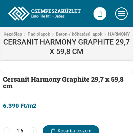
Kezdőlap
Padlólapok
Beton-/ kőhatású lapok
HARMONY
CERSANIT HARMONY GRAPHITE 29,7
X 59,8 CM
Cersanit Harmony Graphite 29,7 x 59,8
cm
6.390
Ft
/m2
Kosárba teszem