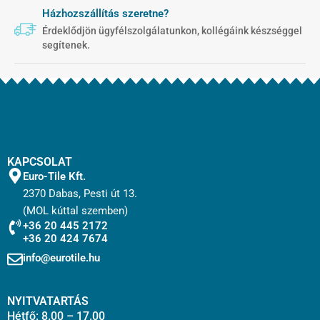
Házhozszállítás szeretne?
Érdeklődjön ügyfélszolgálatunkon, kollégáink készséggel
segítenek.
KAPCSOLAT
Euro-Tile Kft.
2370 Dabas, Pesti út 13.
(MOL kúttal szemben)
+36 20 445 2172
+36 20 424 7674
info@eurotile.hu
NYITVATARTÁS
Hétfő: 8.00 – 17.00