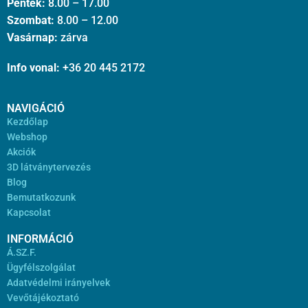
Péntek:
8.00 – 17.00
Szombat:
8.00 – 12.00
Vasárnap:
zárva
Info vonal:
+36 20 445 2172
NAVIGÁCIÓ
Kezdőlap
Webshop
Akciók
3D látványtervezés
Blog
Bemutatkozunk
Kapcsolat
INFORMÁCIÓ
Á.SZ.F.
Ügyfélszolgálat
Adatvédelmi irányelvek
Vevőtájékoztató