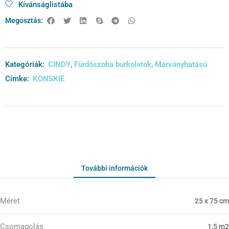
Kívánságlistába
Megosztás:
Kategóriák:
CINDY
,
Fürdőszoba burkolatok
,
Márványhatású
Címke:
KONSKIE
További információk
Méret
25 x 75 cm
Csomagolás
1,5 m2