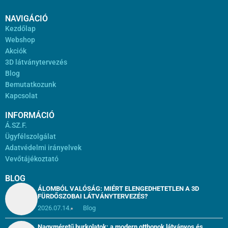
NAVIGÁCIÓ
Kezdőlap
Webshop
Akciók
3D látványtervezés
Blog
Bemutatkozunk
Kapcsolat
INFORMÁCIÓ
Á.SZ.F.
Ügyfélszolgálat
Adatvédelmi irányelvek
Vevőtájékoztató
BLOG
ÁLOMBÓL VALÓSÁG: MIÉRT ELENGEDHETETLEN A 3D
FÜRDŐSZOBAI LÁTVÁNYTERVEZÉS?
2026.07.14.
Blog
Nagyméretű burkolatok: a modern otthonok látványos és