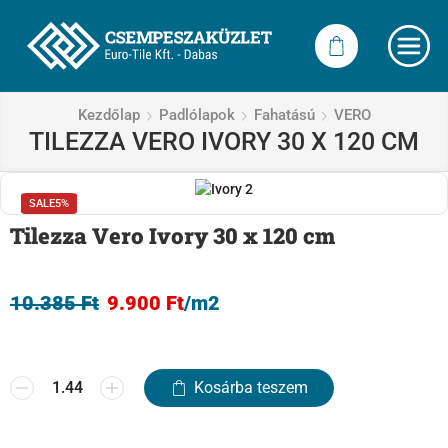
Kezdőlap
Padlólapok
Fahatású
VERO
TILEZZA VERO IVORY 30 X 120 CM
SALE
5%
Tilezza Vero Ivory 30 x 120 cm
10.385
Ft
9.900
Ft
/m2
Kosárba teszem