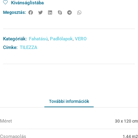
Kívánságlistába
Megosztás:
Kategóriák:
Fahatású
,
Padlólapok
,
VERO
Címke:
TILEZZA
További információk
Méret
30 x 120 cm
Csomagolás
1,44 m2