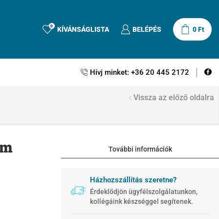
0
KÍVÁNSÁGLISTA
BELÉPÉS
0
Ft
Hívj minket: +36 20 445 2172
Vissza az előző oldalra
cm
További információk
Házhozszállítás szeretne?
Érdeklődjön ügyfélszolgálatunkon,
kollégáink készséggel segítenek.