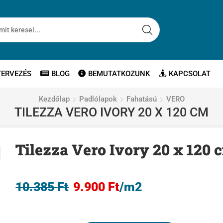
TERVEZÉS
BLOG
BEMUTATKOZUNK
KAPCSOLAT
Kezdőlap
Padlólapok
Fahatású
VERO
TILEZZA VERO IVORY 20 X 120 CM
Tilezza Vero Ivory 20 x 120 
10.385
Ft
9.900
Ft
/m2