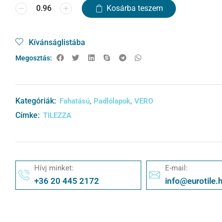
Kosárba teszem
Kívánságlistába
Megosztás:
Kategóriák:
,
,
Fahatású
Padlólapok
VERO
Címke:
TILEZZA
Hívj minket:
E-mail:
+36 20 445 2172
info@eurotile.