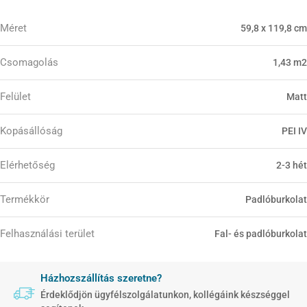
Méret
59,8 x 119,8 cm
Csomagolás
1,43 m2
Felület
Matt
Kopásállóság
PEI IV
Elérhetőség
2-3 hét
Termékkör
Padlóburkolat
Felhasználási terület
Fal- és padlóburkolat
Házhozszállítás szeretne?
Érdeklődjön ügyfélszolgálatunkon, kollégáink készséggel