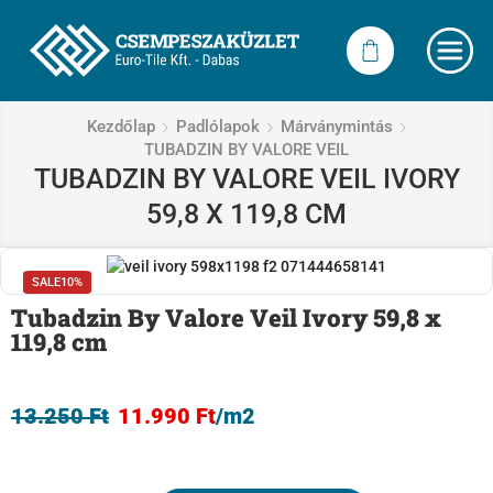
Kezdőlap
Padlólapok
Márványmintás
TUBADZIN BY VALORE VEIL
TUBADZIN BY VALORE VEIL IVORY
59,8 X 119,8 CM
SALE
10%
Tubadzin By Valore Veil Ivory 59,8 x
119,8 cm
13.250
Ft
11.990
Ft
/m2