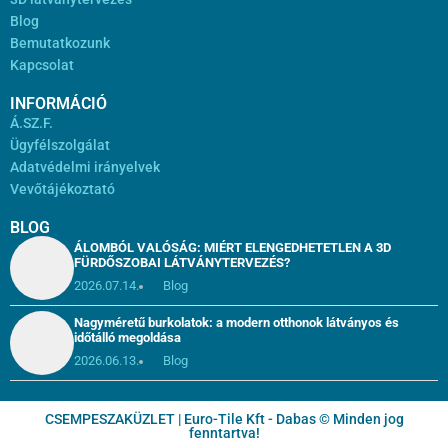
Blog
Bemutatkozunk
Kapcsolat
INFORMÁCIÓ
Á.SZ.F.
Ügyfélszolgálat
Adatvédelmi irányelvek
Vevőtájékoztató
BLOG
ÁLOMBÓL VALÓSÁG: MIÉRT ELENGEDHETETLEN A 3D
FÜRDŐSZOBAI LÁTVÁNYTERVEZÉS?
2026.07.14.
Blog
Nagyméretű burkolatok: a modern otthonok látványos és
időtálló megoldása
2026.06.13.
Blog
CSEMPESZAKÜZLET | Euro-Tile Kft - Dabas © Minden jog
fenntartva!