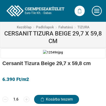
Kezdőlap
Padlólapok
Fahatású
TIZURA
CERSANIT TIZURA BEIGE 29,7 X 59,8
CM
Cersanit Tizura Beige 29,7 x 59,8 cm
6.390
Ft
/m2
Kosárba teszem