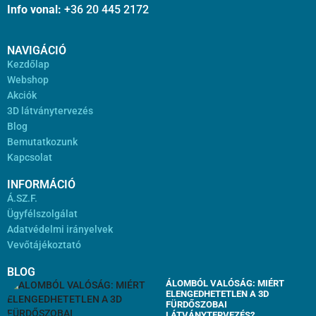
Info vonal:
+36 20 445 2172
NAVIGÁCIÓ
Kezdőlap
Webshop
Akciók
3D látványtervezés
Blog
Bemutatkozunk
Kapcsolat
INFORMÁCIÓ
Á.SZ.F.
Ügyfélszolgálat
Adatvédelmi irányelvek
Vevőtájékoztató
BLOG
ÁLOMBÓL VALÓSÁG: MIÉRT
ELENGEDHETETLEN A 3D
FÜRDŐSZOBAI
LÁTVÁNYTERVEZÉS?