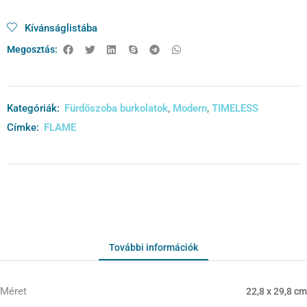
Kívánságlistába
Megosztás:
Kategóriák:
Fürdőszoba burkolatok
,
Modern
,
TIMELESS
Címke:
FLAME
További információk
Méret
22,8 x 29,8 cm