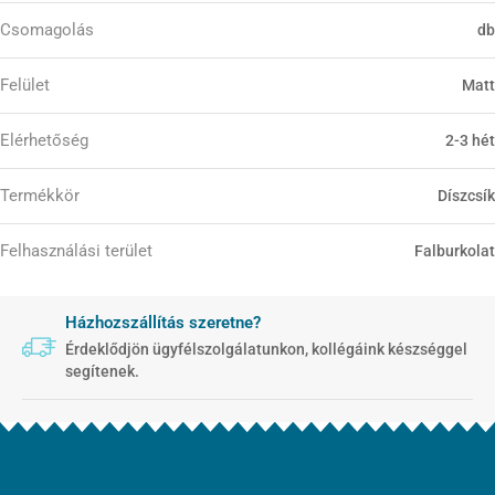
Csomagolás
db
Felület
Matt
Elérhetőség
2-3 hét
Termékkör
Díszcsík
Felhasználási terület
Falburkolat
Házhozszállítás szeretne?
Érdeklődjön ügyfélszolgálatunkon, kollégáink készséggel
segítenek.