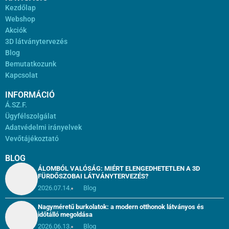
Kezdőlap
Webshop
Akciók
3D látványtervezés
Blog
Bemutatkozunk
Kapcsolat
INFORMÁCIÓ
Á.SZ.F.
Ügyfélszolgálat
Adatvédelmi irányelvek
Vevőtájékoztató
BLOG
ÁLOMBÓL VALÓSÁG: MIÉRT ELENGEDHETETLEN A 3D
FÜRDŐSZOBAI LÁTVÁNYTERVEZÉS?
2026.07.14.
Blog
Nagyméretű burkolatok: a modern otthonok látványos és
időtálló megoldása
2026.06.13.
Blog