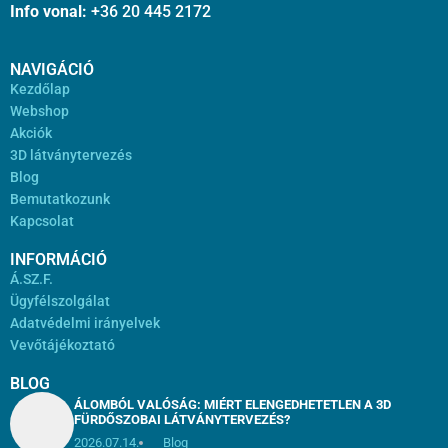
Info vonal:
+36 20 445 2172
NAVIGÁCIÓ
Kezdőlap
Webshop
Akciók
3D látványtervezés
Blog
Bemutatkozunk
Kapcsolat
INFORMÁCIÓ
Á.SZ.F.
Ügyfélszolgálat
Adatvédelmi irányelvek
Vevőtájékoztató
BLOG
ÁLOMBÓL VALÓSÁG: MIÉRT ELENGEDHETETLEN A 3D
FÜRDŐSZOBAI LÁTVÁNYTERVEZÉS?
2026.07.14.
Blog