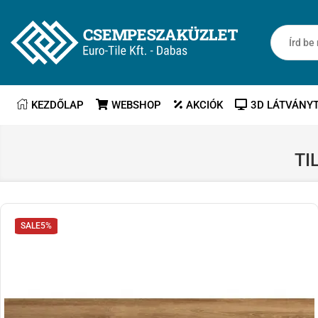
KEZDŐLAP
WEBSHOP
AKCIÓK
3D LÁTVÁNY
TI
SALE
5%