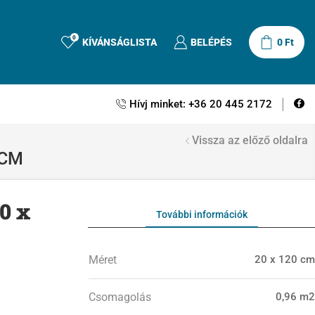
0
KÍVÁNSÁGLISTA
BELÉPÉS
0
Ft
Hívj minket: +36 20 445 2172
Vissza az előző oldalra
 CM
0 x
További információk
Méret
20 x 120 cm
Csomagolás
0,96 m2