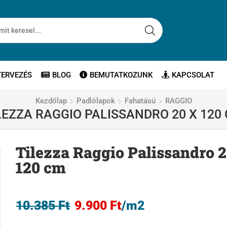
TERVEZÉS
BLOG
BEMUTATKOZUNK
KAPCSOLAT
Kezdőlap
Padlólapok
Fahatású
RAGGIO
LEZZA RAGGIO PALISSANDRO 20 X 120
Tilezza Raggio Palissandro 2
120 cm
10.385
Ft
9.900
Ft
/m2