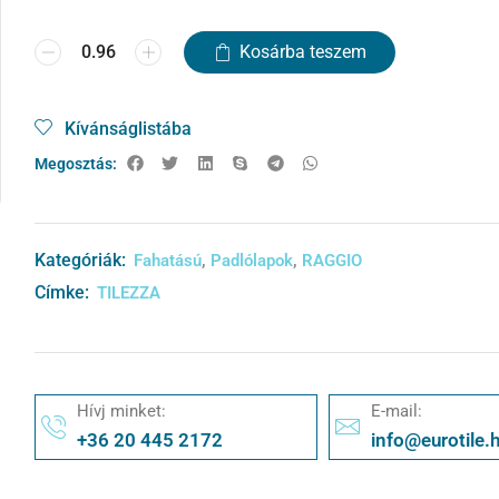
Kosárba teszem
Kívánságlistába
Megosztás:
Kategóriák:
,
,
Fahatású
Padlólapok
RAGGIO
Címke:
TILEZZA
Hívj minket:
E-mail:
+36 20 445 2172
info@eurotile.