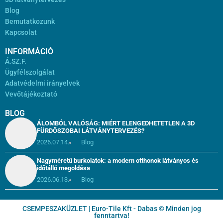
Blog
Bemutatkozunk
Kapcsolat
INFORMÁCIÓ
Á.SZ.F.
Ügyfélszolgálat
Adatvédelmi irányelvek
Vevőtájékoztató
BLOG
ÁLOMBÓL VALÓSÁG: MIÉRT ELENGEDHETETLEN A 3D
FÜRDŐSZOBAI LÁTVÁNYTERVEZÉS?
2026.07.14.
Blog
Nagyméretű burkolatok: a modern otthonok látványos és
időtálló megoldása
2026.06.13.
Blog
CSEMPESZAKÜZLET | Euro-Tile Kft - Dabas © Minden jog
fenntartva!