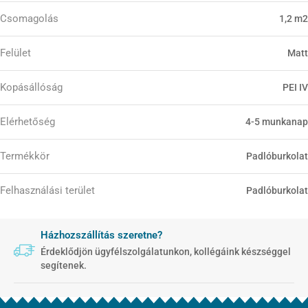
Csomagolás
1,2 m2
Felület
Matt
Kopásállóság
PEI IV
Elérhetőség
4-5 munkanap
Termékkör
Padlóburkolat
Felhasználási terület
Padlóburkolat
Házhozszállítás szeretne?
Érdeklődjön ügyfélszolgálatunkon, kollégáink készséggel
segítenek.