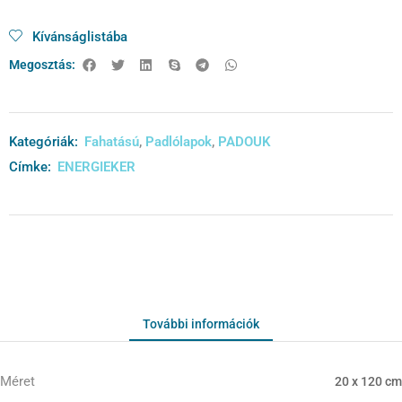
Kívánságlistába
Megosztás:
Kategóriák:
Fahatású
,
Padlólapok
,
PADOUK
Címke:
ENERGIEKER
További információk
Méret
20 x 120 cm