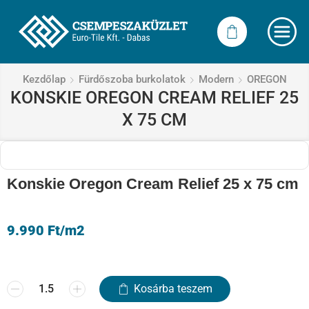
Kezdőlap
Fürdőszoba burkolatok
Modern
OREGON
KONSKIE OREGON CREAM RELIEF 25
X 75 CM
Konskie Oregon Cream Relief 25 x 75 cm
9.990
Ft
/m2
Kosárba teszem