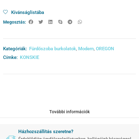
Kívánságlistába
Megosztás:
Kategóriák:
Fürdőszoba burkolatok
,
Modern
,
OREGON
Címke:
KONSKIE
További információk
Házhozszállítás szeretne?
Érdeklődjön ügyfélszolgálatunkon, kollégáink készséggel