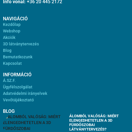
Info vonal:
+36 20 445 2172
NAVIGÁCIÓ
Kezdőlap
Webshop
Akciók
3D látványtervezés
Blog
Bemutatkozunk
Kapcsolat
INFORMÁCIÓ
Á.SZ.F.
Ügyfélszolgálat
Adatvédelmi irányelvek
Vevőtájékoztató
BLOG
ÁLOMBÓL VALÓSÁG: MIÉRT
ELENGEDHETETLEN A 3D
FÜRDŐSZOBAI
LÁTVÁNYTERVEZÉS?