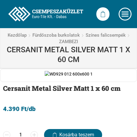
Kezdőlap
Fürdőszoba burkolatok
Színes falicsempék
ZAMBEZI
CERSANIT METAL SILVER MATT 1 X
60 CM
Cersanit Metal Silver Matt 1 x 60 cm
4.390
Ft
/db
Kosárba teszem