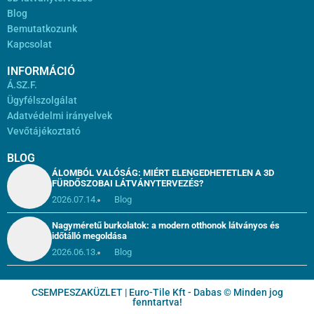
Blog
Bemutatkozunk
Kapcsolat
INFORMÁCIÓ
Á.SZ.F.
Ügyfélszolgálat
Adatvédelmi irányelvek
Vevőtájékoztató
BLOG
ÁLOMBÓL VALÓSÁG: MIÉRT ELENGEDHETETLEN A 3D
FÜRDŐSZOBAI LÁTVÁNYTERVEZÉS?
2026.07.14.
Blog
Nagyméretű burkolatok: a modern otthonok látványos és
időtálló megoldása
2026.06.13.
Blog
CSEMPESZAKÜZLET | Euro-Tile Kft - Dabas © Minden jog
fenntartva!