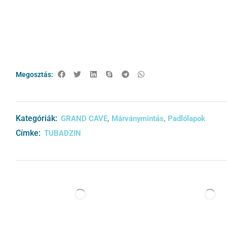
Megosztás:
Kategóriák:
,
,
GRAND CAVE
Márványmintás
Padlólapok
Címke:
TUBADZIN