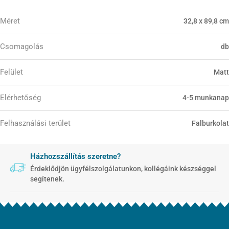
Méret
32,8 x 89,8 cm
Csomagolás
db
Felület
Matt
Elérhetőség
4-5 munkanap
Felhasználási terület
Falburkolat
Házhozszállítás szeretne?
Érdeklődjön ügyfélszolgálatunkon, kollégáink készséggel
segítenek.