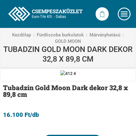
Kezdőlap
Fürdőszoba burkolatok
Márványhatású
GOLD MOON
TUBADZIN GOLD MOON DARK DEKOR
32,8 X 89,8 CM
Tubadzin Gold Moon Dark dekor 32,8 x
89,8 cm
16.100
Ft
/db