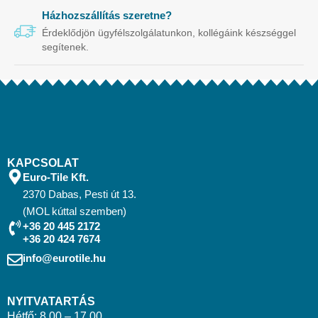
Házhozszállítás szeretne?
Érdeklődjön ügyfélszolgálatunkon, kollégáink készséggel
segítenek.
KAPCSOLAT
Euro-Tile Kft.
2370 Dabas, Pesti út 13.
(MOL kúttal szemben)
+36 20 445 2172
+36 20 424 7674
info@eurotile.hu
NYITVATARTÁS
Hétfő: 8.00 – 17.00