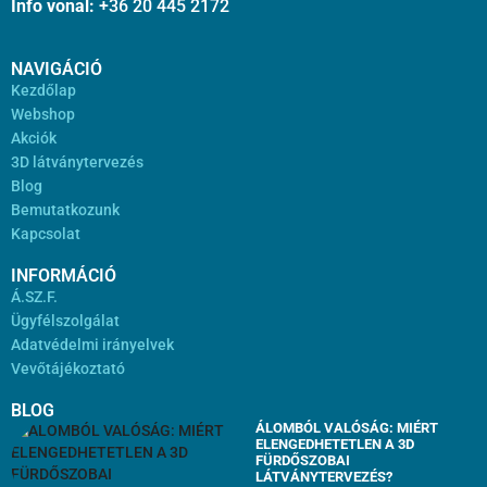
Info vonal:
+36 20 445 2172
NAVIGÁCIÓ
Kezdőlap
Webshop
Akciók
3D látványtervezés
Blog
Bemutatkozunk
Kapcsolat
INFORMÁCIÓ
Á.SZ.F.
Ügyfélszolgálat
Adatvédelmi irányelvek
Vevőtájékoztató
BLOG
ÁLOMBÓL VALÓSÁG: MIÉRT
ELENGEDHETETLEN A 3D
FÜRDŐSZOBAI
LÁTVÁNYTERVEZÉS?