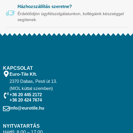
Házhozszállítás szeretne?
Érdeklődjön ügyfélszolgálatunkon, kollégáink készséggel
segítenek.
KAPCSOLAT
Euro-Tile Kft.
2370 Dabas, Pesti út 13.
(MOL kúttal szemben)
+36 20 445 2172
+36 20 424 7674
info@eurotile.hu
NYITVATARTÁS
Hétfő: 8.00 – 17.00